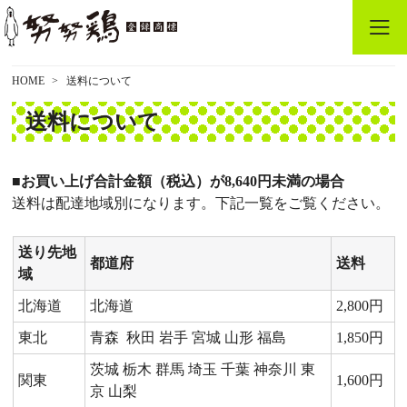
HOME
送料について
送料について
■お買い上げ合計金額（税込）が8,640円未満の場合
送料は配達地域別になります。下記一覧をご覧ください。
送り先地
都道府
送料
域
北海道
北海道
2,800円
東北
青森 秋田 岩手 宮城 山形 福島
1,850円
茨城 栃木 群馬 埼玉 千葉 神奈川 東
関東
1,600円
京 山梨