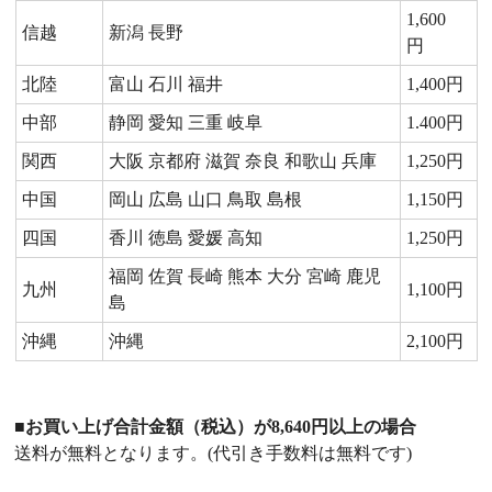
1,600
信越
新潟 長野
円
北陸
富山 石川 福井
1,400円
中部
静岡 愛知 三重 岐阜
1.400円
関西
大阪 京都府 滋賀 奈良 和歌山 兵庫
1,250円
中国
岡山 広島 山口 鳥取 島根
1,150円
四国
香川 徳島 愛媛 高知
1,250円
福岡 佐賀 長崎 熊本 大分 宮崎 鹿児
九州
1,100円
島
沖縄
沖縄
2,100円
■お買い上げ合計金額（税込）が8,640円以上の場合
送料が無料となります。(代引き手数料は無料です)